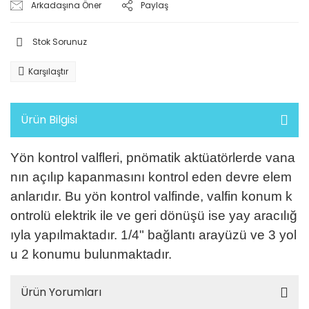
Arkadaşına Öner
Paylaş
Elektrikli Vinç
Hidrolik Güç Üniteleri
Stok Sorunuz
Hidrolik Yağlar
Karşılaştır
Hidrolik Ünite Yedek Parçaları
Ürün Bilgisi
Yön kontrol valfleri, pnömatik aktüatörlerde vana
nın açılıp kapanmasını kontrol eden devre elem
anlarıdır.
Bu yön kontrol valfinde, valfin konum k
ontrolü elektrik ile ve geri dönüşü ise yay aracılığ
ıyla yapılmaktadır. 1/4" bağlantı arayüzü ve 3 yol
u 2 konumu bulunmaktadır.
Ürün Yorumları