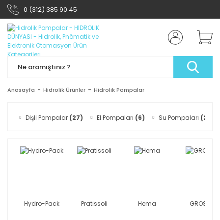
0 (312) 385 90 45
Anasayfa
Hidrolik Ürünler
Hidrolik Pompalar
Dişli Pompalar
(27)
El Pompaları
(6)
Su Pompaları
(2)
Hydro-Pack
Pratissoli
Hema
GROSS