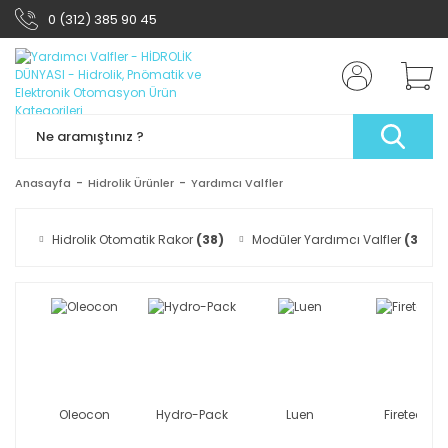
0 (312) 385 90 45
Anasayfa
Hidrolik Ürünler
Yardımcı Valfler
Hidrolik Otomatik Rakor
(38)
Modüler Yardımcı Valfler
(33)
Oleocon
Hydro-Pack
Luen
Firetech