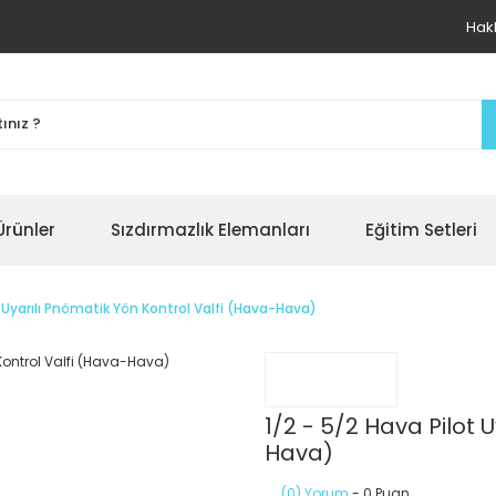
Hak
Ürünler
Sızdırmazlık Elemanları
Eğitim Setleri
t Uyarılı Pnömatik Yön Kontrol Valfi (Hava-Hava)
1/2 - 5/2 Hava Pilot 
Hava)
(0) Yorum
- 0 Puan