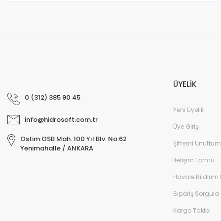
ÜYELİK
0 (312) 385 90 45
Yeni Üyelik
info@hidrosoft.com.tr
Üye Girişi
Ostim OSB Mah. 100 Yıl Blv. No:62
Şifremi Unuttum
Yenimahalle / ANKARA
İletişim Formu
Havale Bildirim
Sipariş Sorgula
Kargo Takibi