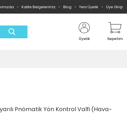
kımızda
Kalite Belgelerimiz
Blog
Yeni Üyelik
Üye Girişi
Üyelik
Sepetim
Uyarılı Pnömatik Yön Kontrol Valfi (Hava-