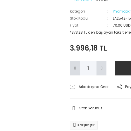
Kategori
Pnömatik V
Stok Kodu
LA2542-1
Fiyat
70,00 USD
*373,28 TL den başlayan taksitlerle
3.996,18 TL
Arkadaşına Öner
Pa
Stok Sorunuz
Karşılaştır