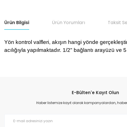
Ürün Bilgisi
Ürün Yorumları
Taksit S
Yön kontrol valfleri, akışın hangi yönde gerçekleşti
acılığıyla yapılmaktadır. 1/2" bağlantı arayüzü ve
Bu ürünün fiyat bilgisi, resim, ürün açıklamalarında ve diğer konular
Görüş ve önerileriniz için teşekkür ederiz.
E-Bülten'e Kayıt Olun
Ürün resmi kalitesiz, bozuk veya görüntülenemiyor.
Ürün açıklamasında eksik bilgiler bulunuyor.
Haber listemize kayıt olarak kampanyalardan, haberda
Ürün bilgilerinde hatalar bulunuyor.
Ürün fiyatı diğer sitelerden daha pahalı.
Bu ürüne benzer farklı alternatifler olmalı.