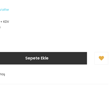
alfler
5
 + KDV
!
Sepete Ekle
ylaş