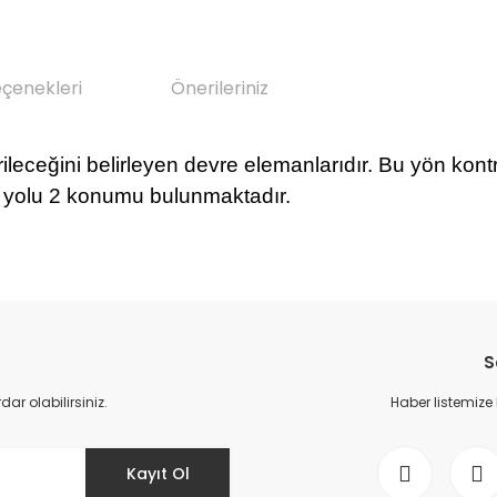
eçenekleri
Önerileriniz
rileceğini belirleyen devre elemanlarıdır.
Bu yön kontr
 5 yolu 2 konumu bulunmaktadır.
da yetersiz gördüğünüz noktaları öneri formunu kullanarak tarafımıza il
Bu ürüne ilk yorumu siz yapın!
S
Yorum Yaz
r olabilirsiniz.
Haber listemize
Kayıt Ol