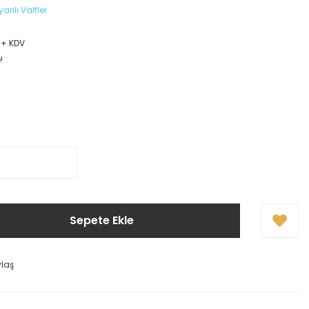
arılı Valfler
 + KDV
!
Sepete Ekle
ylaş