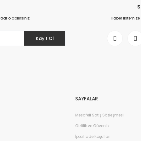
S
Yorum Yaz
r olabilirsiniz.
Haber listemize
Kayıt Ol
Gönder
SAYFALAR
Mesafeli Satış Sözleşmesi
Gizlilik ve Güvenlik
İptal İade Koşullari