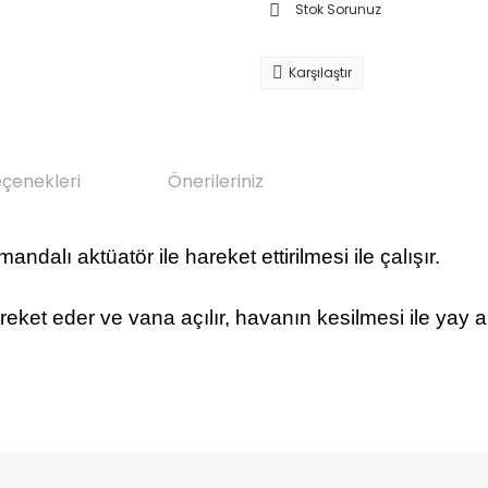
Stok Sorunuz
Karşılaştır
eçenekleri
Önerileriniz
ndalı aktüatör ile hareket ettirilmesi ile çalışır.
reket eder ve
vana
açılır, havanın kesilmesi ile yay ar
da yetersiz gördüğünüz noktaları öneri formunu kullanarak tarafımıza il
Bu ürüne ilk yorumu siz yapın!