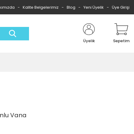
kımızda
Kalite Belgelerimiz
Blog
Yeni Üyelik
Üye Girişi
Üyelik
Sepetim
onlu Vana