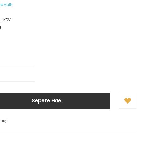
me Valfi
 + KDV
!
Sepete Ekle
ylaş