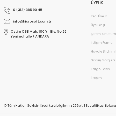
ÜYELİK
0 (312) 385 90 45
Yeni Üyelik
info@hidrosoft.com.tr
Üye Girişi
Ostim OSB Mah. 100 Yıl Blv. No:62
Şifremi Unuttum
Yenimahalle / ANKARA
İletişim Formu
Havale Bildirim
Sipariş Sorgula
Kargo Takibi
İletişim
© Tüm Hakları Saklıdır. Kredi kartı bilgileriniz 256bit SSL sertifikası ile k