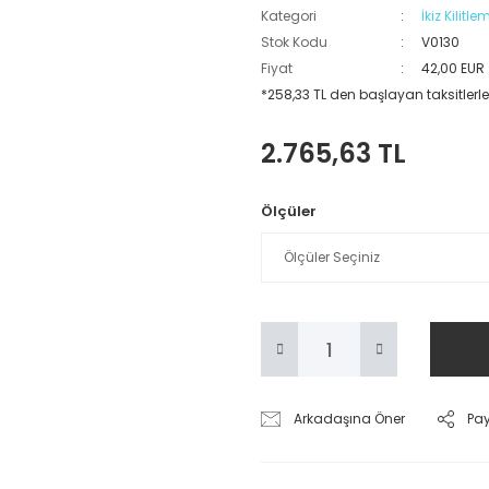
Kategori
İkiz Kilitle
Stok Kodu
V0130
Fiyat
42,00 EUR
*258,33 TL den başlayan taksitlerle
2.765,63 TL
Ölçüler
Arkadaşına Öner
Pa