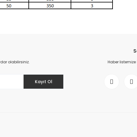
da yetersiz gördüğünüz noktaları öneri formunu kullanarak tarafımıza il
Bu ürüne ilk yorumu siz yapın!
S
Yorum Yaz
r olabilirsiniz.
Haber listemize
Kayıt Ol
Gönder