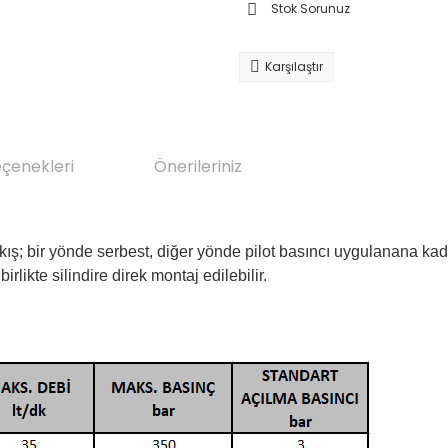
Stok Sorunuz
Karşılaştır
eçenekleri
Önerileriniz
ır. Akış; bir yönde serbest, diğer yönde pilot basıncı uygulanana kad
 birlikte silindire direk montaj edilebilir.