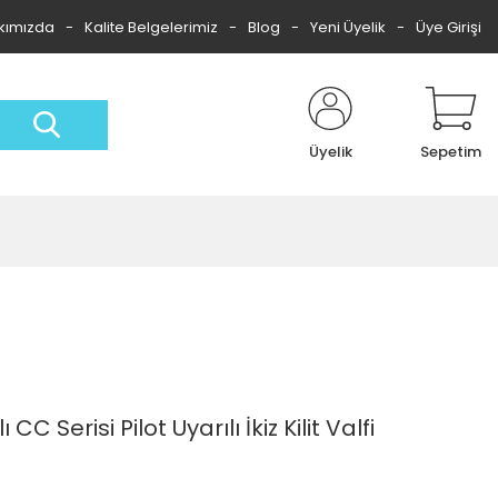
kımızda
Kalite Belgelerimiz
Blog
Yeni Üyelik
Üye Girişi
Üyelik
Sepetim
C Serisi Pilot Uyarılı İkiz Kilit Valfi