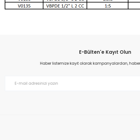
Bu ürünün fiyat bilgisi, resim, ürün açıklamalarında ve diğer konular
Görüş ve önerileriniz için teşekkür ederiz.
E-Bülten'e Kayıt Olun
Ürün resmi kalitesiz, bozuk veya görüntülenemiyor.
Ürün açıklamasında eksik bilgiler bulunuyor.
Haber listemize kayıt olarak kampanyalardan, haberda
Ürün bilgilerinde hatalar bulunuyor.
Ürün fiyatı diğer sitelerden daha pahalı.
Bu ürüne benzer farklı alternatifler olmalı.