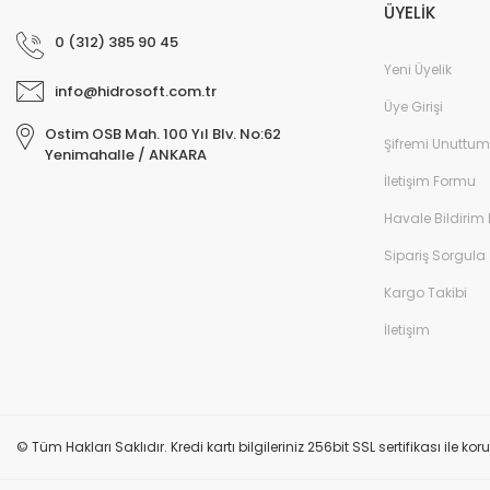
ÜYELİK
0 (312) 385 90 45
Yeni Üyelik
info@hidrosoft.com.tr
Üye Girişi
Ostim OSB Mah. 100 Yıl Blv. No:62
Şifremi Unuttum
Yenimahalle / ANKARA
İletişim Formu
Havale Bildirim
Sipariş Sorgula
Kargo Takibi
İletişim
© Tüm Hakları Saklıdır. Kredi kartı bilgileriniz 256bit SSL sertifikası ile k