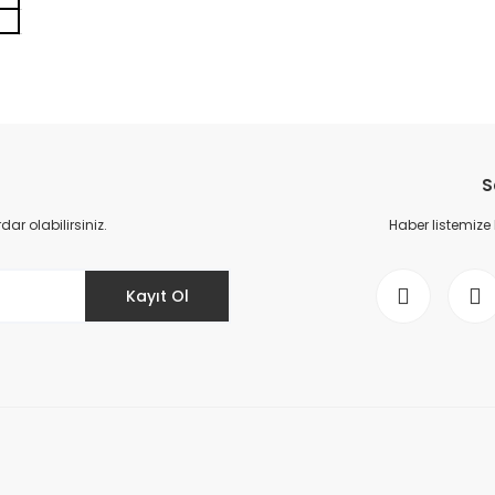
da yetersiz gördüğünüz noktaları öneri formunu kullanarak tarafımıza il
Bu ürüne ilk yorumu siz yapın!
S
Yorum Yaz
r olabilirsiniz.
Haber listemize
Kayıt Ol
Gönder