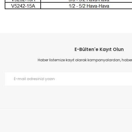
Bu ürünün fiyat bilgisi, resim, ürün açıklamalarında ve diğer konular
Görüş ve önerileriniz için teşekkür ederiz.
E-Bülten'e Kayıt Olun
Ürün resmi kalitesiz, bozuk veya görüntülenemiyor.
Ürün açıklamasında eksik bilgiler bulunuyor.
Haber listemize kayıt olarak kampanyalardan, haberda
Ürün bilgilerinde hatalar bulunuyor.
Ürün fiyatı diğer sitelerden daha pahalı.
Bu ürüne benzer farklı alternatifler olmalı.