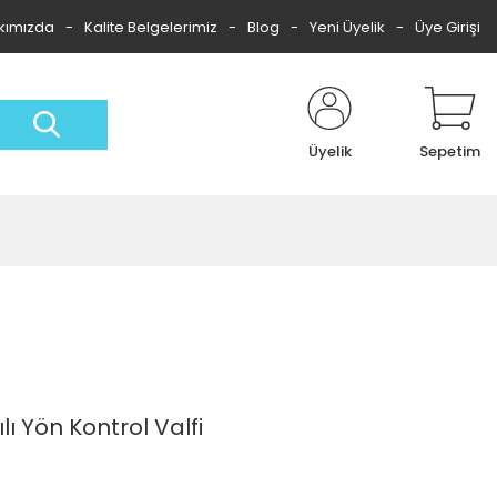
kımızda
Kalite Belgelerimiz
Blog
Yeni Üyelik
Üye Girişi
Üyelik
Sepetim
ı Yön Kontrol Valfi