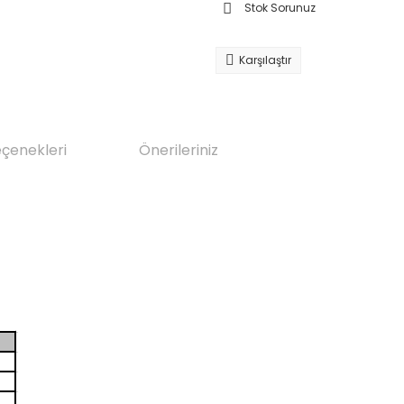
Stok Sorunuz
Karşılaştır
eçenekleri
Önerileriniz