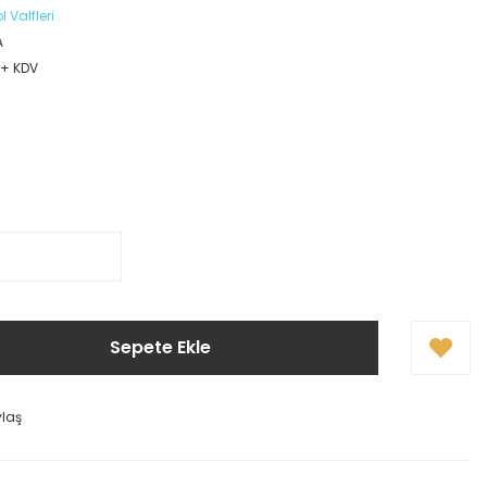
 Valfleri
A
 + KDV
!
Sepete Ekle
ylaş