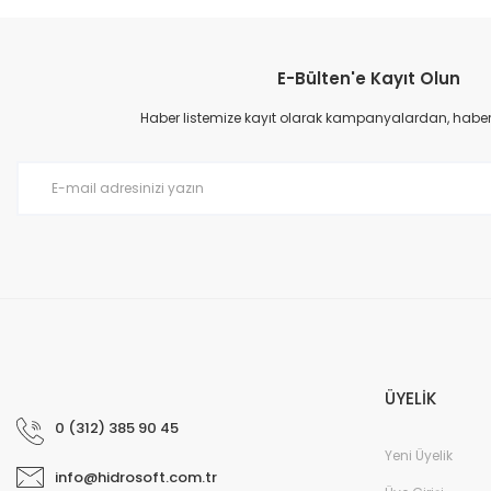
Bu ürünün fiyat bilgisi, resim, ürün açıklamalarında ve diğer konular
Görüş ve önerileriniz için teşekkür ederiz.
E-Bülten'e Kayıt Olun
Ürün resmi kalitesiz, bozuk veya görüntülenemiyor.
Ürün açıklamasında eksik bilgiler bulunuyor.
Haber listemize kayıt olarak kampanyalardan, haberda
Ürün bilgilerinde hatalar bulunuyor.
Ürün fiyatı diğer sitelerden daha pahalı.
Bu ürüne benzer farklı alternatifler olmalı.
ÜYELİK
0 (312) 385 90 45
Yeni Üyelik
info@hidrosoft.com.tr