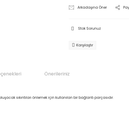
Arkadaşına Öner
Pa
Stok Sorunuz
Karşılaştır
eçenekleri
Önerileriniz
uşacak sıkıntıları önlemek için kullanılan bir bağlantı parçasıdır.