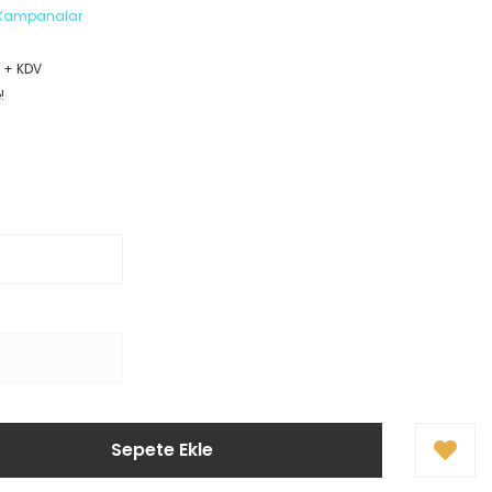
e Kampanalar
L + KDV
!
Sepete Ekle