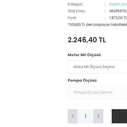
Kategori
Kaplin v
Stok Kodu
HKAP55TK
Fiyat
1.872,00 T
*209,83 TL den başlayan taksitlerle
2.246,40 TL
Motor Mil Ölçüsü
Pompa Ölçüsü