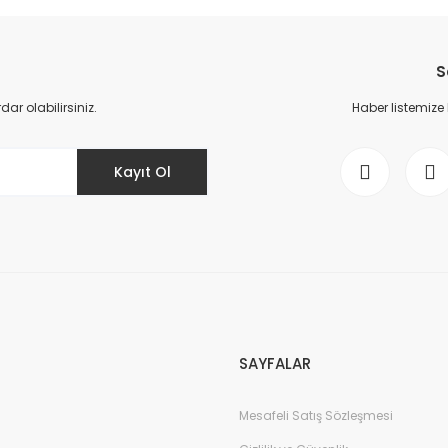
da yetersiz gördüğünüz noktaları öneri formunu kullanarak tarafımıza il
Bu ürüne ilk yorumu siz yapın!
S
Yorum Yaz
r olabilirsiniz.
Haber listemize
Kayıt Ol
Gönder
SAYFALAR
Mesafeli Satış Sözleşmesi