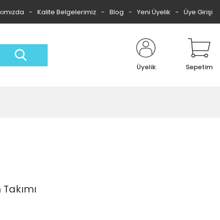
kımızda
Kalite Belgelerimiz
Blog
Yeni Üyelik
Üye Girişi
Üyelik
Sepetim
n Takımı