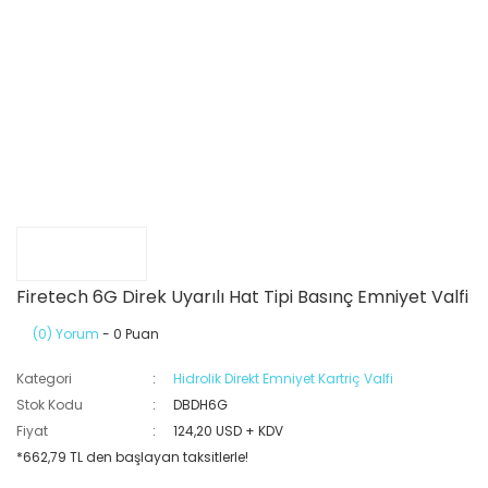
Firetech 6G Direk Uyarılı Hat Tipi Basınç Emniyet Valfi
(0) Yorum
- 0 Puan
Kategori
Hidrolik Direkt Emniyet Kartriç Valfi
Stok Kodu
DBDH6G
Fiyat
124,20 USD + KDV
*662,79 TL den başlayan taksitlerle!