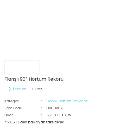
Flanşlı 90° Hortum Rekoru
(0) Yorum
- 0 Puan
Kategori
Flanşlı Hortum Rakorları
Stok Kodu
HR000023
Fiyat
177,10 TL + KDV
*19,85 TL den başlayan taksitlerle!