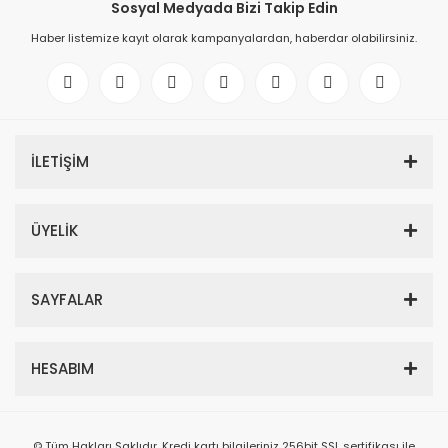
Sosyal Medyada Bizi Takip Edin
Haber listemize kayıt olarak kampanyalardan, haberdar olabilirsiniz.
İLETİŞİM
ÜYELİK
SAYFALAR
HESABIM
© Tüm Hakları Saklıdır. Kredi kartı bilgileriniz 256bit SSL sertifikası ile