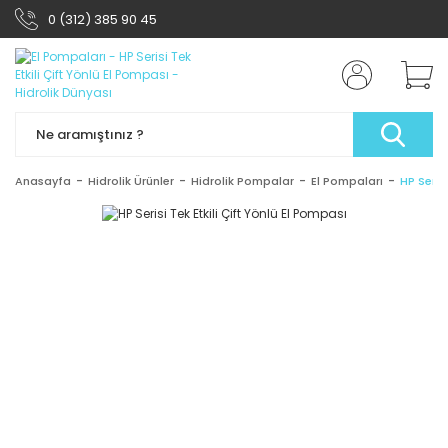
0 (312) 385 90 45
Anasayfa
Hidrolik Ürünler
Hidrolik Pompalar
El Pompaları
HP Seris