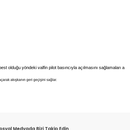
best olduğu yöndeki valfin pilot basıncıyla açılmasını sağlamaları a
açarak akışkanın geri geçişini sağlar.
etebilirsiniz.
osyal Medyada Bizi Takip Edin