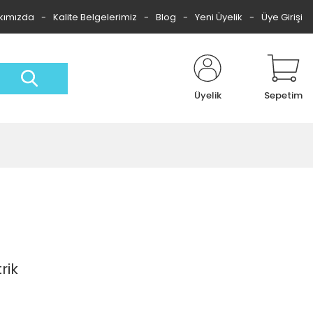
kımızda
Kalite Belgelerimiz
Blog
Yeni Üyelik
Üye Girişi
Üyelik
Sepetim
rik