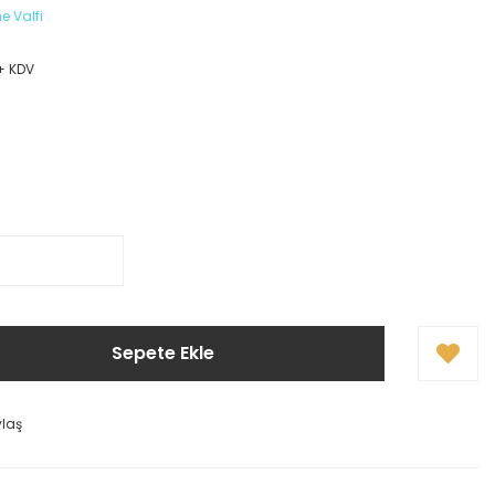
me Valfi
 + KDV
Sepete Ekle
ylaş