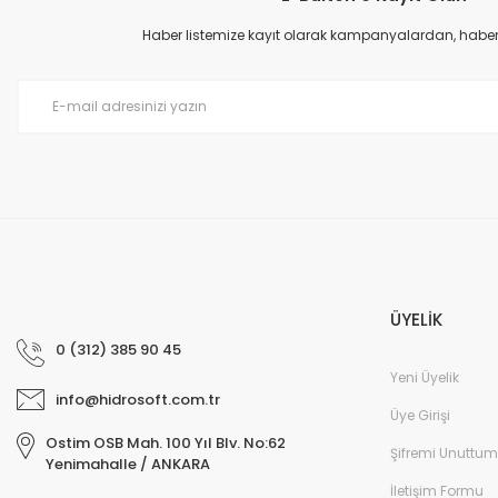
Ürün açıklamasında eksik bilgiler bulunuyor.
Haber listemize kayıt olarak kampanyalardan, haberda
Ürün bilgilerinde hatalar bulunuyor.
Ürün fiyatı diğer sitelerden daha pahalı.
Bu ürüne benzer farklı alternatifler olmalı.
ÜYELİK
0 (312) 385 90 45
Yeni Üyelik
info@hidrosoft.com.tr
Üye Girişi
Ostim OSB Mah. 100 Yıl Blv. No:62
Şifremi Unuttum
Yenimahalle / ANKARA
İletişim Formu