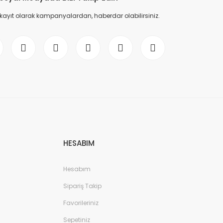
 kayıt olarak kampanyalardan, haberdar olabilirsiniz.
HESABIM
Hesabım
Sipariş Takip
Favorileriniz
Sepetiniz