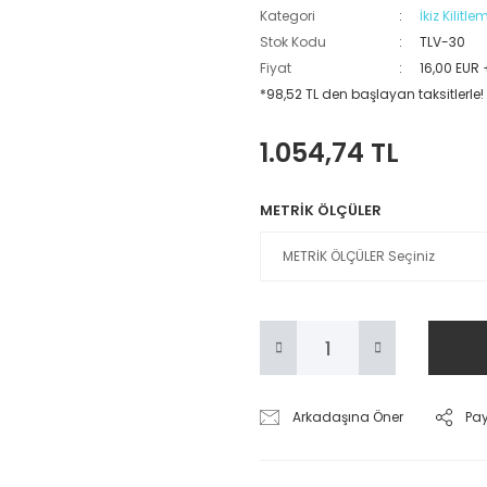
Kategori
İkiz Kilitle
Stok Kodu
TLV-30
Fiyat
16,00 EUR
*98,52 TL den başlayan taksitlerle!
1.054,74 TL
METRİK ÖLÇÜLER
Arkadaşına Öner
Pa