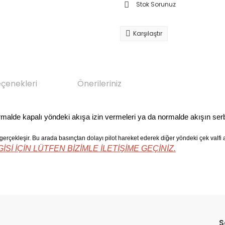
Stok Sorunuz
Karşılaştır
eçenekleri
Önerileriniz
 normalde kapalı yöndeki akışa izin vermeleri ya da normalde akışın ser
ş gerçekleşir. Bu arada basınçtan dolayı pilot hareket ederek diğer yöndeki çek valfi 
İ İÇİN LÜTFEN BİZİMLE İLETİŞİME GEÇİNİZ.
da yetersiz gördüğünüz noktaları öneri formunu kullanarak tarafımıza il
Bu ürüne ilk yorumu siz yapın!
S