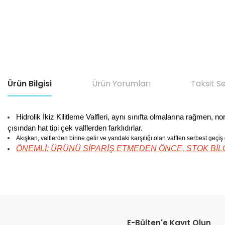
Ürün Bilgisi
Ürün Yorumları
Taksit S
Hidrolik İkiz Kilitleme Valfleri, aynı sınıfta olmalarına rağmen,
çısından hat tipi çek valflerden farklıdırlar.
Akışkan, valflerden birine gelir ve yandaki karşılığı olan valften serbest geçi
ÖNEMLİ: ÜRÜNÜ SİPARİŞ ETMEDEN ÖNCE, STOK BİLGİS
Bu ürünün fiyat bilgisi, resim, ürün açıklamalarında ve diğer konular
Görüş ve önerileriniz için teşekkür ederiz.
E-Bülten'e Kayıt Olun
Ürün resmi kalitesiz, bozuk veya görüntülenemiyor.