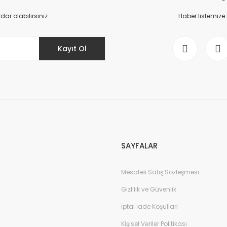
Yorum Yaz
r olabilirsiniz.
Haber listemize
Kayıt Ol
Gönder
SAYFALAR
Mesafeli Satış Sözleşmesi
Gizlilik ve Güvenlik
İptal İade Koşullari
Kişisel Veriler Politikası