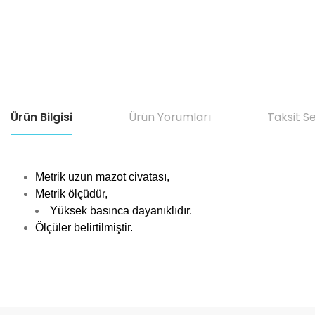
Ürün Bilgisi
Ürün Yorumları
Taksit S
Metrik uzun mazot civatası,
Metrik ölçüdür,
Yüksek basınca dayanıklıdır.
Ölçüler belirtilmiştir.
Bu ürünün fiyat bilgisi, resim, ürün açıklamalarında ve diğer konular
Görüş ve önerileriniz için teşekkür ederiz.