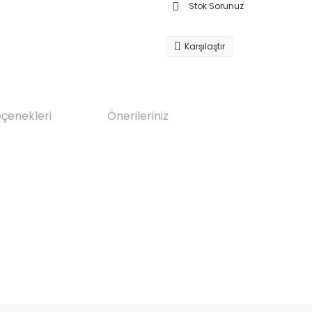
Stok Sorunuz
Karşılaştır
eçenekleri
Önerileriniz
da yetersiz gördüğünüz noktaları öneri formunu kullanarak tarafımıza il