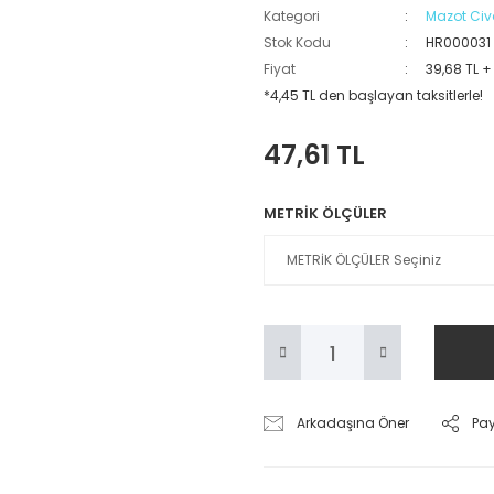
Kategori
Mazot Civ
Stok Kodu
HR000031
Fiyat
39,68 TL +
*4,45 TL den başlayan taksitlerle!
47,61 TL
METRİK ÖLÇÜLER
Arkadaşına Öner
Pa