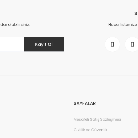
Bu ürüne ilk yorumu siz yapın!
S
Yorum Yaz
r olabilirsiniz.
Haber listemize
Kayıt Ol
Gönder
SAYFALAR
Mesafeli Satış Sözleşmesi
Gizlilik ve Güvenlik