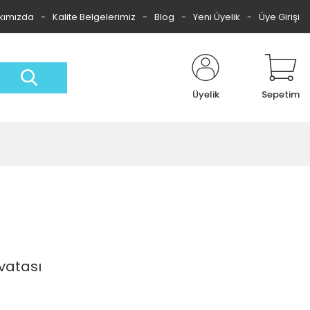
kımızda
Kalite Belgelerimiz
Blog
Yeni Üyelik
Üye Girişi
Üyelik
Sepetim
vatası