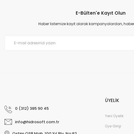
E-Bülten'e Kayıt Olun
Ürün resmi kalitesiz, bozuk veya görüntülenemiyor.
Ürün açıklamasında eksik bilgiler bulunuyor.
Haber listemize kayıt olarak kampanyalardan, haberda
Ürün bilgilerinde hatalar bulunuyor.
Ürün fiyatı diğer sitelerden daha pahalı.
Bu ürüne benzer farklı alternatifler olmalı.
ÜYELİK
0 (312) 385 90 45
Yeni Üyelik
info@hidrosoft.com.tr
Üye Girişi
Ostim OSB Mah. 100 Yıl Blv. No:62