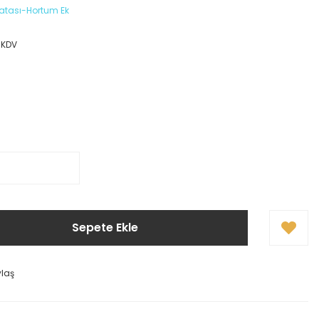
atası-Hortum Ek
 KDV
Sepete Ekle
ylaş