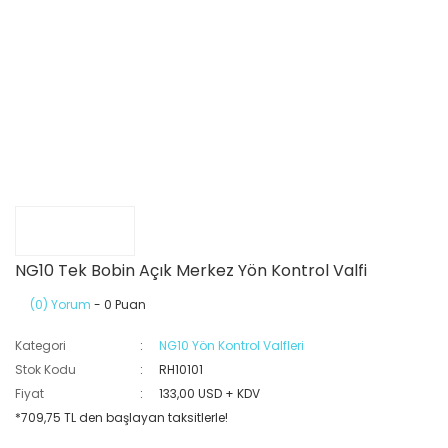
NG10 Tek Bobin Açık Merkez Yön Kontrol Valfi
(0) Yorum
- 0 Puan
Kategori
NG10 Yön Kontrol Valfleri
Stok Kodu
RH10101
Fiyat
133,00 USD + KDV
*709,75 TL den başlayan taksitlerle!