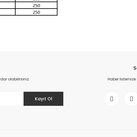
da yetersiz gördüğünüz noktaları öneri formunu kullanarak tarafımıza il
Bu ürüne ilk yorumu siz yapın!
S
Yorum Yaz
r olabilirsiniz.
Haber listemize
Kayıt Ol