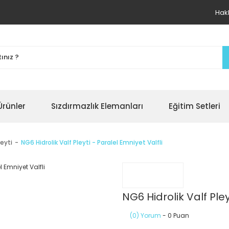
Hak
Ürünler
Sızdırmazlık Elemanları
Eğitim Setleri
leyti
NG6 Hidrolik Valf Pleyti - Paralel Emniyet Valfli
NG6 Hidrolik Valf Pley
(0) Yorum
- 0 Puan