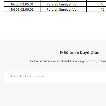
Bu ürünün fiyat bilgisi, resim, ürün açıklamalarında ve diğer konular
Görüş ve önerileriniz için teşekkür ederiz.
E-Bülten'e Kayıt Olun
Ürün resmi kalitesiz, bozuk veya görüntülenemiyor.
Ürün açıklamasında eksik bilgiler bulunuyor.
Haber listemize kayıt olarak kampanyalardan, haberda
Ürün bilgilerinde hatalar bulunuyor.
Ürün fiyatı diğer sitelerden daha pahalı.
Bu ürüne benzer farklı alternatifler olmalı.