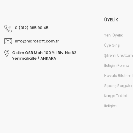
ÜYELİK
0 (312) 385 90 45
Yeni Üyelik
info@hidrosoft.com.tr
Üye Girişi
Ostim OSB Mah. 100 Yıl Blv. No:62
Şifremi Unuttum
Yenimahalle / ANKARA
İletişim Formu
Havale Bildirim
Sipariş Sorgula
Kargo Takibi
İletişim