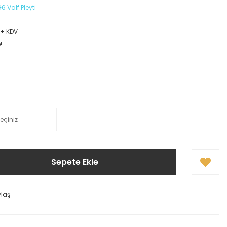
6 Valf Pleyti
 + KDV
!
Sepete Ekle
ylaş