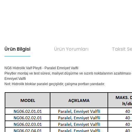
Ürün Bilgisi
Ürün Yorumları
Taksit S
NG6 Hidrolik Valf Pleyti - Paralel Emniyet Valfli
Pleytler montaj ve test süresi, maliyet düşürme ve sızıntı noktalarının azaltılması
Emniyet Valfli
Not: Hidrolik bloklar paralel geçişlidir, çalışma portları yandadır.