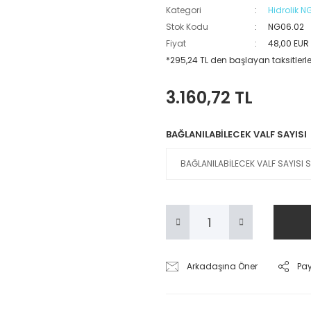
Kategori
Hidrolik NG
Stok Kodu
NG06.02
Fiyat
48,00 EUR
*295,24 TL den başlayan taksitlerle
3.160,72 TL
BAĞLANILABİLECEK VALF SAYISI
Arkadaşına Öner
Pa