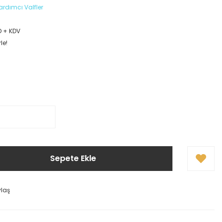
ardımcı Valfler
D + KDV
le!
Sepete Ekle
ylaş