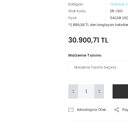
Kategori
Oransal Y
Stok Kodu
ER-G01
Fiyat
541,08 US
*2.886,38 TL den başlayan taksitler
30.900,71 TL
Malzeme Tanımı
Arkadaşına Öner
Pa