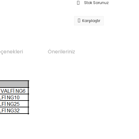
Stok Sorunuz
Karşılaştır
eçenekleri
Önerileriniz
da yetersiz gördüğünüz noktaları öneri formunu kullanarak tarafımıza il