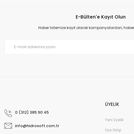
Görüş ve önerileriniz için teşekkür ederiz.
E-Bülten'e Kayıt Olun
Ürün resmi kalitesiz, bozuk veya görüntülenemiyor.
Ürün açıklamasında eksik bilgiler bulunuyor.
Haber listemize kayıt olarak kampanyalardan, haberda
Ürün bilgilerinde hatalar bulunuyor.
Ürün fiyatı diğer sitelerden daha pahalı.
Bu ürüne benzer farklı alternatifler olmalı.
ÜYELİK
0 (312) 385 90 45
Yeni Üyelik
info@hidrosoft.com.tr
Üye Girişi