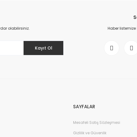
Bu ürüne ilk yorumu siz yapın!
S
Yorum Yaz
r olabilirsiniz.
Haber listemize
Kayıt Ol
Gönder
SAYFALAR
Mesafeli Satış Sözleşmesi
Gizlilik ve Güvenlik