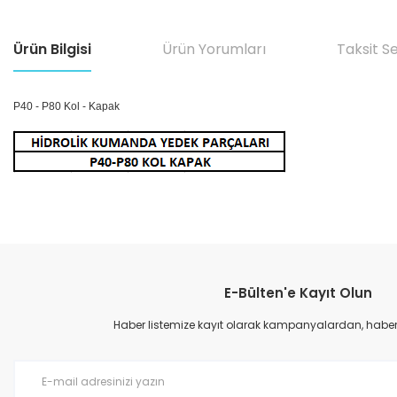
Ürün Bilgisi
Ürün Yorumları
Taksit S
P40 - P80 Kol - Kapak
Bu ürünün fiyat bilgisi, resim, ürün açıklamalarında ve diğer konular
Görüş ve önerileriniz için teşekkür ederiz.
E-Bülten'e Kayıt Olun
Ürün resmi kalitesiz, bozuk veya görüntülenemiyor.
Ürün açıklamasında eksik bilgiler bulunuyor.
Haber listemize kayıt olarak kampanyalardan, haberda
Ürün bilgilerinde hatalar bulunuyor.
Ürün fiyatı diğer sitelerden daha pahalı.
Bu ürüne benzer farklı alternatifler olmalı.