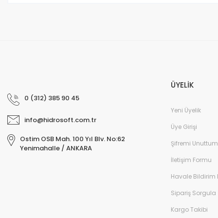
ÜYELİK
0 (312) 385 90 45
Yeni Üyelik
info@hidrosoft.com.tr
Üye Girişi
Ostim OSB Mah. 100 Yıl Blv. No:62
Şifremi Unuttum
Yenimahalle / ANKARA
İletişim Formu
Havale Bildirim
Sipariş Sorgula
Kargo Takibi