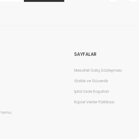
Gönder
SAYFALAR
Mesafeli Satış Sözleşmesi
Gizlilik ve Güvenlik
İptal İade Koşullari
Kişisel Veriler Politikası
 Formu