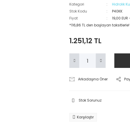
Kategori
Hidrolik 
Stok Kodu
P40KK
Fiyat
19,00 EUR
*116,86 TL den başlayan taksitlerle!
1.251,12 TL
Arkadaşına Öner
Pa
Stok Sorunuz
Karşılaştır