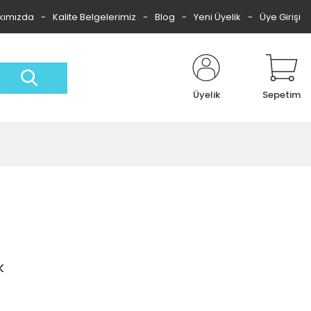
kımızda
Kalite Belgelerimiz
Blog
Yeni Üyelik
Üye Girişi
Üyelik
Sepetim
k