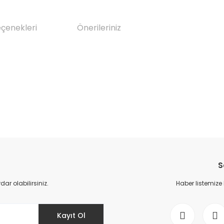
eçenekleri
Önerileriniz
da yetersiz gördüğünüz noktaları öneri formunu kullanarak tarafımıza il
Bu ürüne ilk yorumu siz yapın!
S
Yorum Yaz
r olabilirsiniz.
Haber listemize
Kayıt Ol