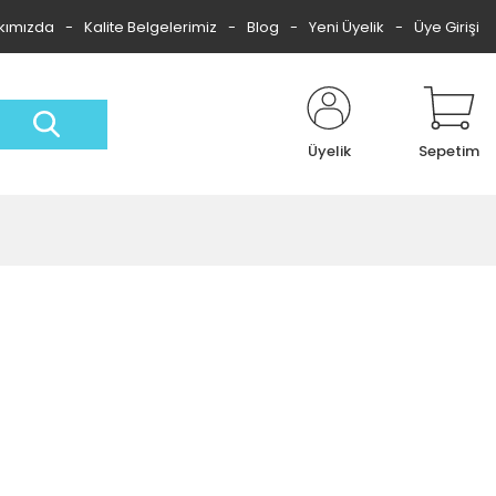
kımızda
Kalite Belgelerimiz
Blog
Yeni Üyelik
Üye Girişi
Üyelik
Sepetim