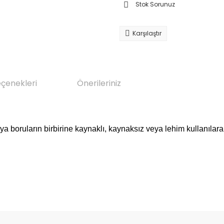
Stok Sorunuz
Karşılaştır
eçenekleri
Önerileriniz
eya boruların birbirine kaynaklı, kaynaksız veya lehim kullanılara
da yetersiz gördüğünüz noktaları öneri formunu kullanarak tarafımıza il
Bu ürüne ilk yorumu siz yapın!