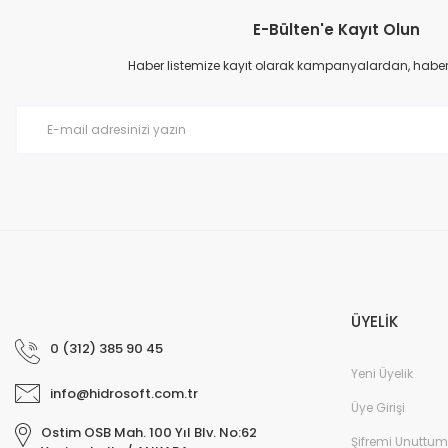
E-Bülten'e Kayıt Olun
Ürün resmi kalitesiz, bozuk veya görüntülenemiyor.
Ürün açıklamasında eksik bilgiler bulunuyor.
Haber listemize kayıt olarak kampanyalardan, haberda
Ürün bilgilerinde hatalar bulunuyor.
Ürün fiyatı diğer sitelerden daha pahalı.
Bu ürüne benzer farklı alternatifler olmalı.
ÜYELİK
0 (312) 385 90 45
Yeni Üyelik
info@hidrosoft.com.tr
Üye Girişi
Ostim OSB Mah. 100 Yıl Blv. No:62
Şifremi Unuttum