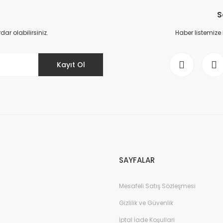
S
Yorum Yaz
r olabilirsiniz.
Haber listemize
Kayıt Ol
Gönder
SAYFALAR
Mesafeli Satış Sözleşmesi
Gizlilik ve Güvenlik
İptal İade Koşullari