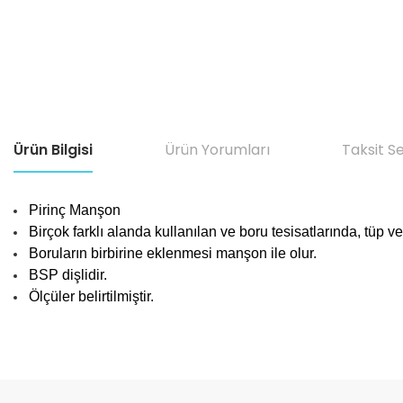
Ürün Bilgisi
Ürün Yorumları
Taksit S
Pirinç Manşon
Birçok farklı alanda kullanılan ve boru tesisatlarında, tüp v
Boruların birbirine eklenmesi manşon ile olur.
BSP dişlidir
.
Ölçüler belirtilmiştir.
Bu ürünün fiyat bilgisi, resim, ürün açıklamalarında ve diğer konular
Görüş ve önerileriniz için teşekkür ederiz.