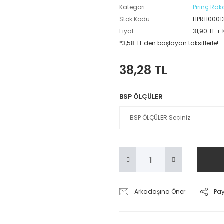
Kategori
Pirinç Rak
Stok Kodu
HPR110001
Fiyat
31,90 TL +
*3,58 TL den başlayan taksitlerle!
38,28 TL
BSP ÖLÇÜLER
Arkadaşına Öner
Pa