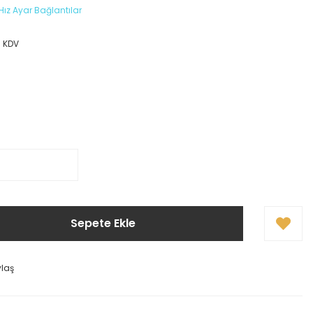
Hız Ayar Bağlantılar
+ KDV
Sepete Ekle
ylaş