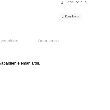
Stok Sorunuz
Karşılaştır
eçenekleri
Önerileriniz
 yapabilen elemanlardır.