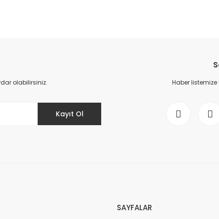
da yetersiz gördüğünüz noktaları öneri formunu kullanarak tarafımıza il
Bu ürüne ilk yorumu siz yapın!
S
Yorum Yaz
r olabilirsiniz.
Haber listemize
Kayıt Ol
Gönder
SAYFALAR