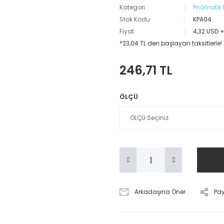
Kategori
Pnömatik 
Stok Kodu
KPA04
Fiyat
4,32 USD 
*23,04 TL den başlayan taksitlerle!
246,71 TL
ÖLÇÜ
Arkadaşına Öner
Pa