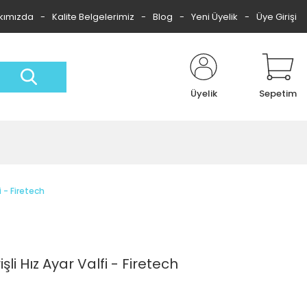
kımızda
Kalite Belgelerimiz
Blog
Yeni Üyelik
Üye Girişi
Üyelik
Sepetim
i - Firetech
li Hız Ayar Valfi - Firetech