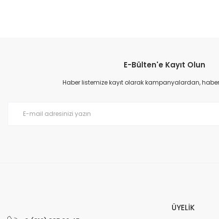
Bu ürünün fiyat bilgisi, resim, ürün açıklamalarında ve diğer konular
Görüş ve önerileriniz için teşekkür ederiz.
E-Bülten'e Kayıt Olun
Ürün resmi kalitesiz, bozuk veya görüntülenemiyor.
Ürün açıklamasında eksik bilgiler bulunuyor.
Haber listemize kayıt olarak kampanyalardan, haberda
Ürün bilgilerinde hatalar bulunuyor.
Ürün fiyatı diğer sitelerden daha pahalı.
Bu ürüne benzer farklı alternatifler olmalı.
ÜYELİK