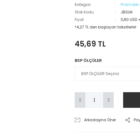
Kategori
Pnömatik 
Stok Kodu
JBSLM
Fiyat
0,80 USD 
*4,27 TL den başlayan taksitlerle!
45,69 TL
BSP ÖLÇÜLER
Arkadaşına Öner
Pa