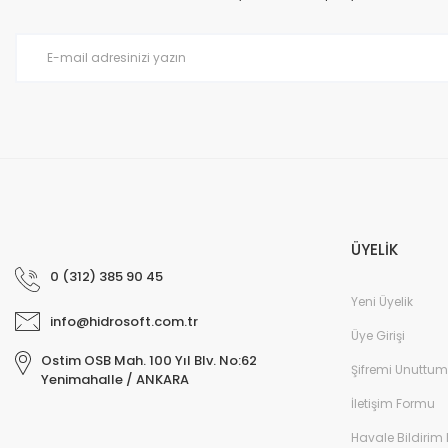
Ürün bilgilerinde hatalar bulunuyor.
Ürün fiyatı diğer sitelerden daha pahalı.
Bu ürüne benzer farklı alternatifler olmalı.
ÜYELİK
0 (312) 385 90 45
Yeni Üyelik
info@hidrosoft.com.tr
Üye Girişi
Ostim OSB Mah. 100 Yıl Blv. No:62
Şifremi Unuttum
Yenimahalle / ANKARA
İletişim Formu
Havale Bildirim