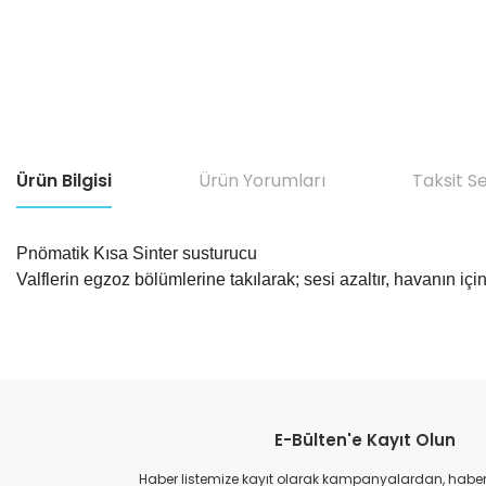
Ürün Bilgisi
Ürün Yorumları
Taksit S
Pnömatik Kısa Sinter susturucu
Valflerin egzoz bölümlerine takılarak; sesi azaltır, havanın i
Bu ürünün fiyat bilgisi, resim, ürün açıklamalarında ve diğer konular
Görüş ve önerileriniz için teşekkür ederiz.
E-Bülten'e Kayıt Olun
Ürün resmi kalitesiz, bozuk veya görüntülenemiyor.
Ürün açıklamasında eksik bilgiler bulunuyor.
Haber listemize kayıt olarak kampanyalardan, haberda