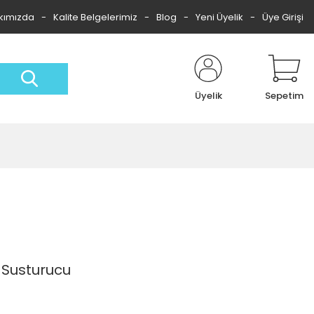
kımızda
Kalite Belgelerimiz
Blog
Yeni Üyelik
Üye Girişi
Üyelik
Sepetim
 Susturucu