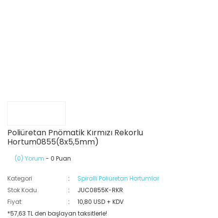
Poliüretan Pnömatik Kırmızı Rekorlu
Hortum0855(8x5,5mm)
(0) Yorum
- 0 Puan
Kategori
Spiralli Poliüretan Hortumlar
Stok Kodu
JUC0855K-RKR
Fiyat
10,80 USD + KDV
*57,63 TL den başlayan taksitlerle!