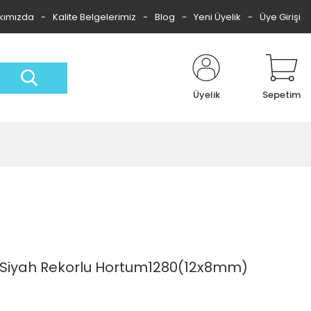
kımızda
Kalite Belgelerimiz
Blog
Yeni Üyelik
Üye Girişi
Üyelik
Sepetim
 Siyah Rekorlu Hortum1280(12x8mm)