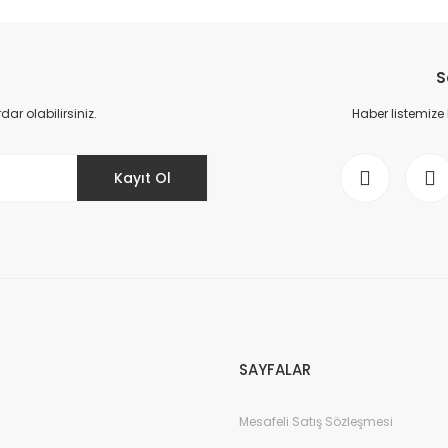
da yetersiz gördüğünüz noktaları öneri formunu kullanarak tarafımıza il
Bu ürüne ilk yorumu siz yapın!
S
Yorum Yaz
r olabilirsiniz.
Haber listemize
Kayıt Ol
Gönder
SAYFALAR
Mesafeli Satış Sözleşmesi