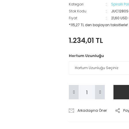
Kategori
Spiralli P
Stok Kodu
JUC1280S
Fiyat
21,60 USD
*115,27 TL den başlayan taksitlerle!
1.234,01 TL
Hortum Uzunluğu
Arkadaşına Öner
Pa