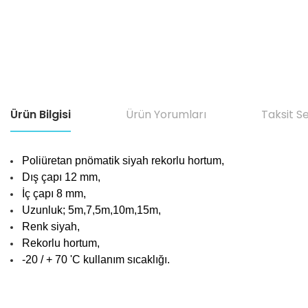
Ürün Bilgisi
Ürün Yorumları
Taksit S
Poliüretan pnömatik siyah rekorlu hortum,
Dış çapı 12 mm,
İç çapı 8 mm,
Uzunluk; 5m,7,5m,10m,15m,
Renk siyah,
Rekorlu hortum,
-20 / + 70 'C kullanım sıcaklığı.