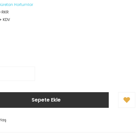
oliüretan Hortumlar
-RKR
 + KDV
Sepete Ekle
ylaş