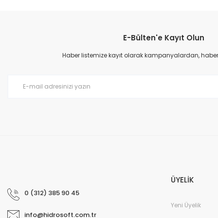
Bu ürünün fiyat bilgisi, resim, ürün açıklamalarında ve diğer konular
Görüş ve önerileriniz için teşekkür ederiz.
E-Bülten'e Kayıt Olun
Ürün resmi kalitesiz, bozuk veya görüntülenemiyor.
Ürün açıklamasında eksik bilgiler bulunuyor.
Haber listemize kayıt olarak kampanyalardan, haberda
Ürün bilgilerinde hatalar bulunuyor.
Ürün fiyatı diğer sitelerden daha pahalı.
Bu ürüne benzer farklı alternatifler olmalı.
ÜYELİK
0 (312) 385 90 45
Yeni Üyelik
info@hidrosoft.com.tr