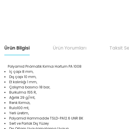
Ürün Bilgisi
Ürün Yorumları
Taksit S
Polyamid Pnömatik Kırmızı Hortum PA 1008
İç çapı 8 mm,
Dış çapı 10 mm,
Et kalınlığı 1 mm,
Çalışma basıncı 18 bar,
Burkulma 155 R,
Ağırlık 29 g/mt,
Renk Kırmızı,
Rulo100 mt,
Yerli üretim,
Polyamid Hammadde TSLD-PA12.6 UNR BK
Sert ve Parlak Dış Yüzey
Dış Ortam Uygulamalarına Uygun