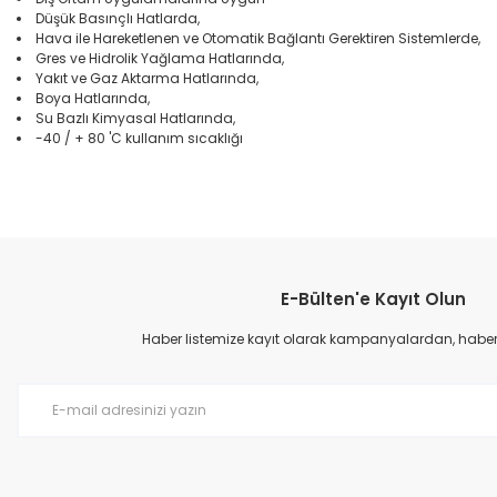
Düşük Basınçlı Hatlarda,
Hava ile Hareketlenen ve Otomatik Bağlantı Gerektiren Sistemlerde,
Gres ve Hidrolik Yağlama Hatlarında,
Yakıt ve Gaz Aktarma Hatlarında,
Boya Hatlarında,
Su Bazlı Kimyasal Hatlarında,
-40 / + 80 'C kullanım sıcaklığı
Bu ürünün fiyat bilgisi, resim, ürün açıklamalarında ve diğer konular
Görüş ve önerileriniz için teşekkür ederiz.
E-Bülten'e Kayıt Olun
Ürün resmi kalitesiz, bozuk veya görüntülenemiyor.
Ürün açıklamasında eksik bilgiler bulunuyor.
Haber listemize kayıt olarak kampanyalardan, haberda
Ürün bilgilerinde hatalar bulunuyor.
Ürün fiyatı diğer sitelerden daha pahalı.
Bu ürüne benzer farklı alternatifler olmalı.