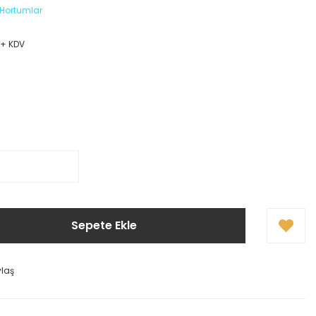
Hortumlar
8
 + KDV
Sepete Ekle
ylaş