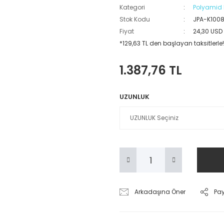
Kategori
Polyamid 
Stok Kodu
JPA-K100
Fiyat
24,30 USD
*129,63 TL den başlayan taksitlerle!
1.387,76 TL
UZUNLUK
Arkadaşına Öner
Pa