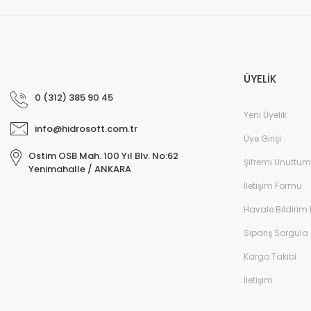
ÜYELİK
0 (312) 385 90 45
Yeni Üyelik
info@hidrosoft.com.tr
Üye Girişi
Ostim OSB Mah. 100 Yıl Blv. No:62
Şifremi Unuttum
Yenimahalle / ANKARA
İletişim Formu
Havale Bildirim
Sipariş Sorgula
Kargo Takibi
İletişim