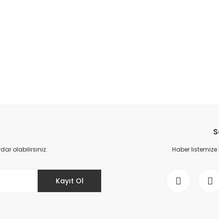
da yetersiz gördüğünüz noktaları öneri formunu kullanarak tarafımıza il
Bu ürüne ilk yorumu siz yapın!
S
Yorum Yaz
r olabilirsiniz.
Haber listemize
Kayıt Ol