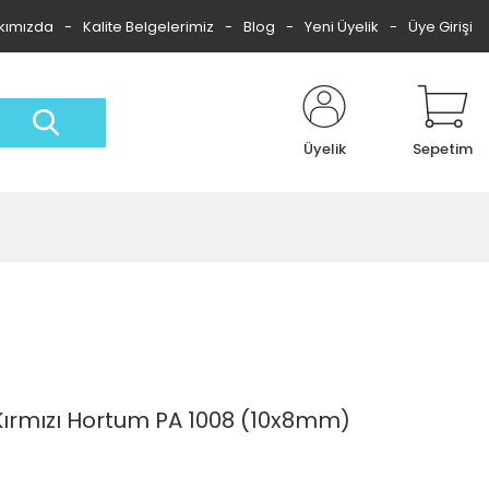
kımızda
Kalite Belgelerimiz
Blog
Yeni Üyelik
Üye Girişi
Üyelik
Sepetim
ırmızı Hortum PA 1008 (10x8mm)