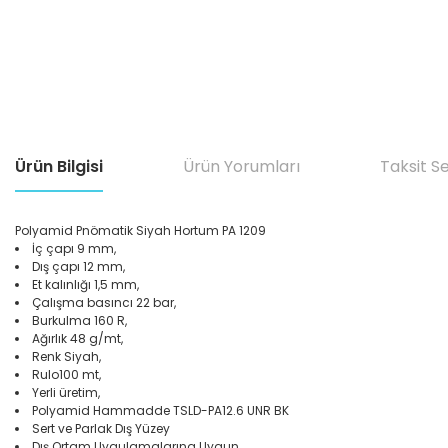
Ürün Bilgisi
Ürün Yorumları
Taksit S
Polyamid Pnömatik Siyah Hortum PA 1209
İç çapı 9 mm,
Dış çapı 12 mm,
Et kalınlığı 1,5 mm,
Çalışma basıncı 22 bar,
Burkulma 160 R,
Ağırlık 48 g/mt,
Renk Siyah,
Rulo100 mt,
Yerli üretim,
Polyamid Hammadde TSLD-PA12.6 UNR BK
Sert ve Parlak Dış Yüzey
Dış Ortam Uygulamalarına Uygun