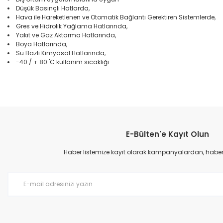
Düşük Basınçlı Hatlarda,
Hava ile Hareketlenen ve Otomatik Bağlantı Gerektiren Sistemlerde,
Gres ve Hidrolik Yağlama Hatlarında,
Yakıt ve Gaz Aktarma Hatlarında,
Boya Hatlarında,
Su Bazlı Kimyasal Hatlarında,
-40 / + 80 'C kullanım sıcaklığı
Bu ürünün fiyat bilgisi, resim, ürün açıklamalarında ve diğer konular
Görüş ve önerileriniz için teşekkür ederiz.
E-Bülten'e Kayıt Olun
Ürün resmi kalitesiz, bozuk veya görüntülenemiyor.
Ürün açıklamasında eksik bilgiler bulunuyor.
Haber listemize kayıt olarak kampanyalardan, haberda
Ürün bilgilerinde hatalar bulunuyor.
Ürün fiyatı diğer sitelerden daha pahalı.
Bu ürüne benzer farklı alternatifler olmalı.