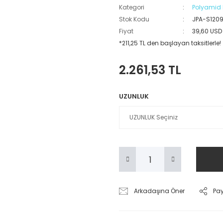
Kategori
Polyamid 
Stok Kodu
JPA-S120
Fiyat
39,60 USD
*211,25 TL den başlayan taksitlerle!
2.261,53 TL
UZUNLUK
Arkadaşına Öner
Pa