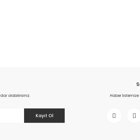
da yetersiz gördüğünüz noktaları öneri formunu kullanarak tarafımıza il
Bu ürüne ilk yorumu siz yapın!
S
Yorum Yaz
r olabilirsiniz.
Haber listemize
Kayıt Ol