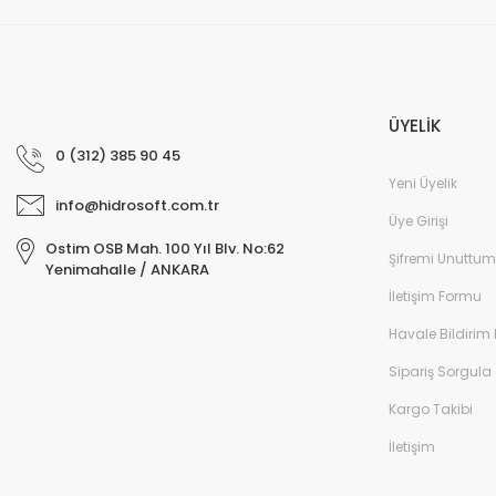
ÜYELİK
0 (312) 385 90 45
Yeni Üyelik
info@hidrosoft.com.tr
Üye Girişi
Ostim OSB Mah. 100 Yıl Blv. No:62
Şifremi Unuttum
Yenimahalle / ANKARA
İletişim Formu
Havale Bildirim
Sipariş Sorgula
Kargo Takibi
İletişim