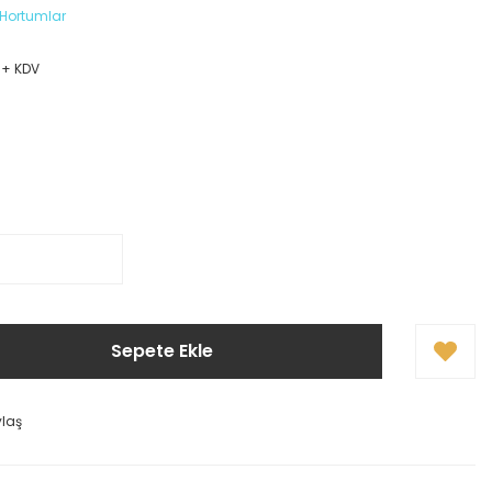
Hortumlar
9
 + KDV
Sepete Ekle
ylaş