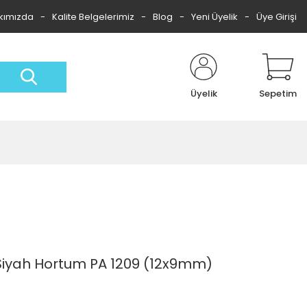
kımızda
Kalite Belgelerimiz
Blog
Yeni Üyelik
Üye Girişi
Üyelik
Sepetim
Siyah Hortum PA 1209 (12x9mm)