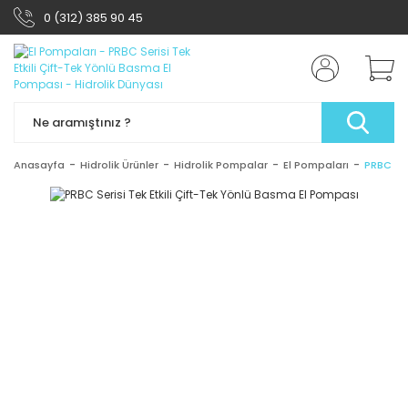
0 (312) 385 90 45
Anasayfa
Hidrolik Ürünler
Hidrolik Pompalar
El Pompaları
PRBC Ser