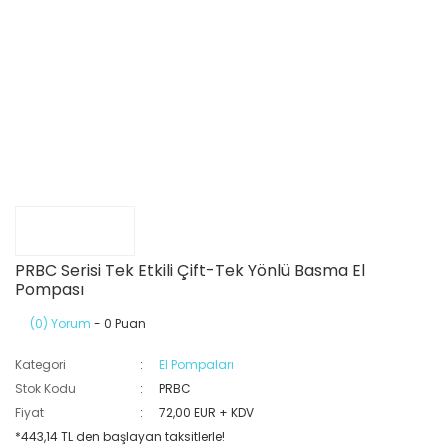
PRBC Serisi Tek Etkili Çift-Tek Yönlü Basma El
Pompası
(0) Yorum
- 0 Puan
Kategori
El Pompaları
Stok Kodu
PRBC
Fiyat
72,00 EUR + KDV
*443,14 TL den başlayan taksitlerle!