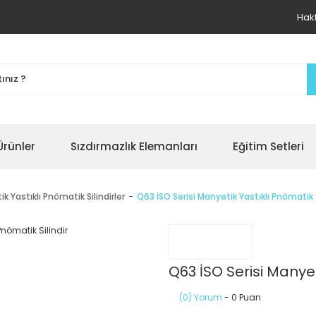
Hak
Ürünler
Sızdırmazlık Elemanları
Eğitim Setleri
ik Yastıklı Pnömatik Silindirler
Q63 İSO Serisi Manyetik Yastıklı Pnömatik S
Q63 İSO Serisi Manyet
(0) Yorum
- 0 Puan