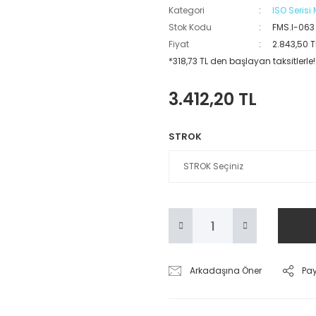
Kategori
ISO Serisi
Stok Kodu
FMS.I-063
Fiyat
2.843,50 T
*318,73 TL den başlayan taksitlerle!
3.412,20 TL
STROK
Arkadaşına Öner
Pa