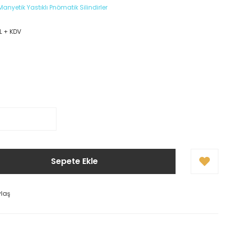
 Manyetik Yastıklı Pnömatik Silindirler
L + KDV
Sepete Ekle
ylaş