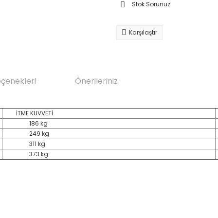
Stok Sorunuz
Karşılaştır
eçenekleri
Önerileriniz
İTME KUVVETİ
186 kg
249 kg
311 kg
373 kg