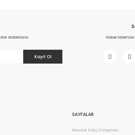
da yetersiz gördüğünüz noktaları öneri formunu kullanarak tarafımıza il
Bu ürüne ilk yorumu siz yapın!
S
Yorum Yaz
r olabilirsiniz.
Haber listemize
Kayıt Ol
Gönder
SAYFALAR
Mesafeli Satış Sözleşmesi