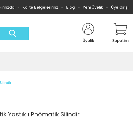
kımızda
Kalite Belgelerimiz
Blog
Yeni Üyelik
Üye Girişi
Üyelik
Sepetim
ilindir
ik Yastıklı Pnömatik Silindir