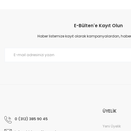
Bu ürünün fiyat bilgisi, resim, ürün açıklamalarında ve diğer konular
Görüş ve önerileriniz için teşekkür ederiz.
E-Bülten'e Kayıt Olun
Ürün resmi kalitesiz, bozuk veya görüntülenemiyor.
Ürün açıklamasında eksik bilgiler bulunuyor.
Haber listemize kayıt olarak kampanyalardan, haberda
Ürün bilgilerinde hatalar bulunuyor.
Ürün fiyatı diğer sitelerden daha pahalı.
Bu ürüne benzer farklı alternatifler olmalı.
ÜYELİK
0 (312) 385 90 45
Yeni Üyelik