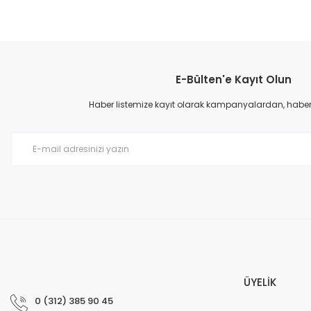
Bu ürünün fiyat bilgisi, resim, ürün açıklamalarında ve diğer konular
Görüş ve önerileriniz için teşekkür ederiz.
E-Bülten'e Kayıt Olun
Ürün resmi kalitesiz, bozuk veya görüntülenemiyor.
Ürün açıklamasında eksik bilgiler bulunuyor.
Haber listemize kayıt olarak kampanyalardan, haberda
Ürün bilgilerinde hatalar bulunuyor.
Ürün fiyatı diğer sitelerden daha pahalı.
Bu ürüne benzer farklı alternatifler olmalı.
ÜYELİK
0 (312) 385 90 45