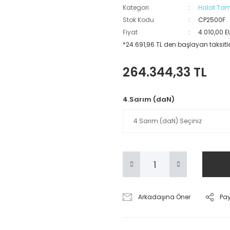
Kategori
Halat Tam
Stok Kodu
CP2500F
Fiyat
4.010,00 
*24.691,96 TL den başlayan taksitle
264.344,33 TL
4.Sarım (daN)
Arkadaşına Öner
Pa