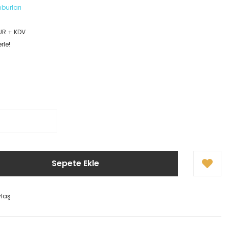
burları
EUR + KDV
rle!
Sepete Ekle
ylaş