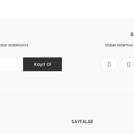
da yetersiz gördüğünüz noktaları öneri formunu kullanarak tarafımıza il
Bu ürüne ilk yorumu siz yapın!
S
Yorum Yaz
r olabilirsiniz.
Haber listemize
Kayıt Ol
Gönder
SAYFALAR