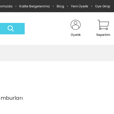
kımızda
Kalite Belgelerimiz
Blog
Yeni Üyelik
Üye Girişi
Üyelik
Sepetim
amburları