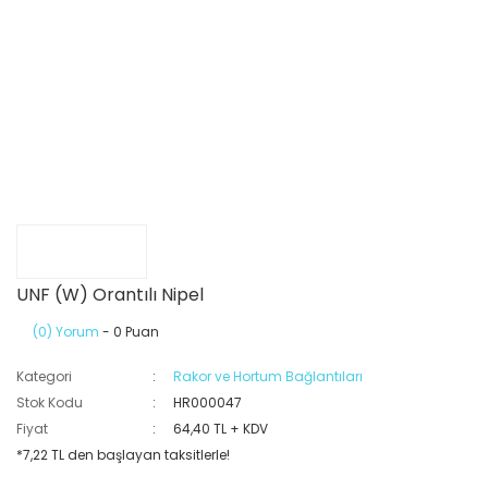
UNF (W) Orantılı Nipel
(0) Yorum
- 0 Puan
Kategori
Rakor ve Hortum Bağlantıları
Stok Kodu
HR000047
Fiyat
64,40 TL + KDV
*7,22 TL den başlayan taksitlerle!